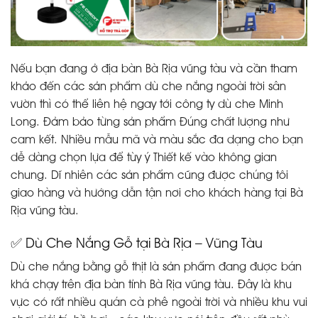
Nếu bạn đang ở địa bàn Bà Rịa vũng tàu và cần tham
khảo đến các sản phẩm dù che nắng ngoài trời sân
vườn thì có thể liên hệ ngay tới công ty dù che Minh
Long. Đảm bảo từng sản phẩm Đúng chất lượng như
cam kết. Nhiều mẫu mã và màu sắc đa dạng cho bạn
dễ dàng chọn lựa để tùy ý Thiết kế vào không gian
chung. Dĩ nhiên các sản phẩm cũng được chúng tôi
giao hàng và hướng dẫn tận nơi cho khách hàng tại Bà
Rịa vũng tàu.
✅ Dù Che Nắng Gỗ tại Bà Rịa – Vũng Tàu
Dù che nắng bằng gỗ thịt là sản phẩm đang được bán
khá chạy trên địa bàn tỉnh Bà Rịa vũng tàu. Đây là khu
vực có rất nhiều quán cà phê ngoài trời và nhiều khu vui