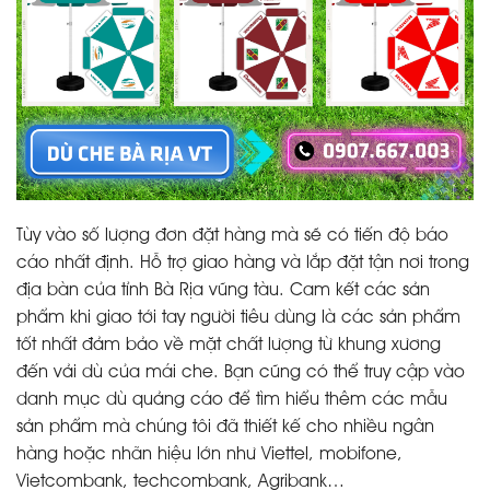
Tùy vào số lượng đơn đặt hàng mà sẽ có tiến độ báo
cáo nhất định. Hỗ trợ giao hàng và lắp đặt tận nơi trong
địa bàn của tỉnh Bà Rịa vũng tàu. Cam kết các sản
phẩm khi giao tới tay người tiêu dùng là các sản phẩm
tốt nhất đảm bảo về mặt chất lượng từ khung xương
đến vải dù của mái che. Bạn cũng có thể truy cập vào
danh mục dù quảng cáo để tìm hiểu thêm các mẫu
sản phẩm mà chúng tôi đã thiết kế cho nhiều ngân
hàng hoặc nhãn hiệu lớn như Viettel, mobifone,
Vietcombank, techcombank, Agribank…