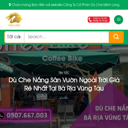
Skip
Chào mừng Bạn đến với website Công Ty Cổ Phần Dù Che Minh Long
to
content
Search
for:
TIN TỨC
Dù Che Nắng Sân Vườn Ngoài Trời Giá
Rẻ Nhất Tại Bà Rịa Vũng Tàu