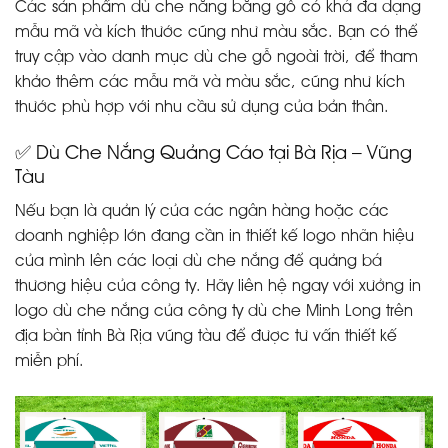
Các sản phẩm dù che nắng bằng gỗ có khá đa dạng
mẫu mã và kích thước cũng như màu sắc. Bạn có thể
truy cập vào danh mục dù che gỗ ngoài trời, để tham
khảo thêm các mẫu mã và màu sắc, cũng như kích
thước phù hợp với nhu cầu sử dụng của bản thân.
✅ Dù Che Nắng Quảng Cáo tại Bà Rịa – Vũng
Tàu
Nếu bạn là quản lý của các ngân hàng hoặc các
doanh nghiệp lớn đang cần in thiết kế logo nhãn hiệu
của mình lên các loại dù che nắng để quảng bá
thương hiệu của công ty. Hãy liên hệ ngay với xưởng in
logo dù che nắng của công ty dù che Minh Long trên
địa bàn tỉnh Bà Rịa vũng tàu để được tư vấn thiết kế
miễn phí.