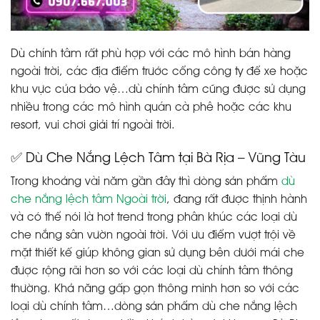
Dù chính tâm rất phù hợp với các mô hình bán hàng
ngoài trời, các địa điểm trước cổng công ty để xe hoặc
khu vực của bảo vệ…dù chính tâm cũng được sử dụng
nhiều trong các mô hình quán cà phê hoặc các khu
resort, vui chơi giải trí ngoài trời.
✅ Dù Che Nắng Lệch Tâm tại Bà Rịa – Vũng Tàu
Trong khoảng vài năm gần đây thì dòng sản phẩm
dù
che nắng lệch tâm Ngoài trời
, đang rất được thịnh hành
và có thể nói là hot trend trong phân khúc các loại dù
che nắng sân vườn ngoài trời. Với ưu điểm vượt trội về
mặt thiết kế giúp không gian sử dụng bên dưới mái che
được rộng rãi hơn so với các loại dù chính tâm thông
thường. Khả năng gấp gọn thông minh hơn so với các
loại dù chính tâm…dòng sản phẩm dù che nắng lệch