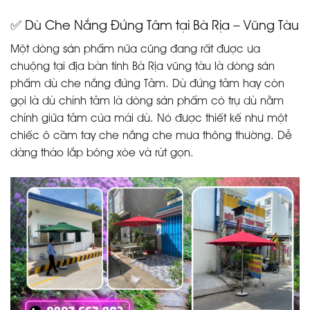
✅ Dù Che Nắng Đứng Tâm tại Bà Rịa – Vũng Tàu
Một dòng sản phẩm nữa cũng đang rất được ưa
chuộng tại địa bàn tỉnh Bà Rịa vũng tàu là dòng sản
phẩm dù che nắng đứng Tâm. Dù đứng tâm hay còn
gọi là dù chính tâm là dòng sản phẩm có trụ dù nằm
chính giữa tâm của mái dù. Nó được thiết kế như một
chiếc ô cầm tay che nắng che mưa thông thường. Dễ
dàng tháo lắp bông xòe và rút gọn.