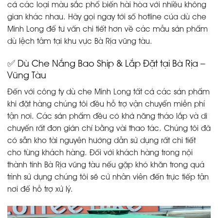
cả các loại màu sắc phổ biến hài hòa với nhiều không
gian khác nhau. Hãy gọi ngay tới số hotline của dù che
Minh Long để tư vấn chi tiết hơn về các mẫu sản phẩm
dù lệch tâm tại khu vực Bà Rịa vũng tàu.
✅ Dù Che Nắng Bao Ship & Lắp Đặt tại Bà Rịa –
Vũng Tàu
Đến với công ty dù che Minh Long tất cả các sản phẩm
khi đặt hàng chúng tôi đều hỗ trợ vận chuyển miễn phí
tận nơi. Các sản phẩm đều có khả năng tháo lắp và di
chuyển rất đơn giản chỉ bằng vài thao tác. Chúng tôi đã
có sẵn kho tài nguyên hướng dẫn sử dụng rất chi tiết
cho từng khách hàng. Đối với khách hàng trong nội
thành tỉnh Bà Rịa vũng tàu nếu gặp khó khăn trong quá
trình sử dụng chúng tôi sẽ cử nhân viên đến trực tiếp tận
nơi để hỗ trợ xử lý.