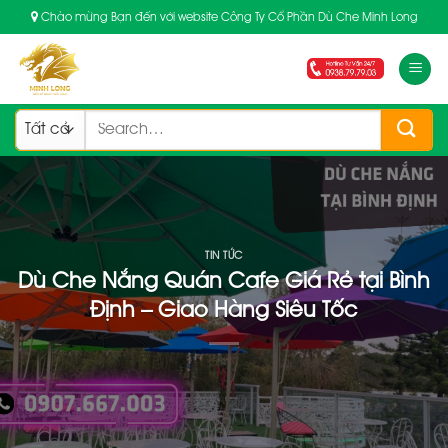
Skip
Chào mừng Bạn đến với website Công Ty Cổ Phần Dù Che Minh Long
to
content
Search
for:
TIN TỨC
Dù Che Nắng Quán Cafe Giá Rẻ tại Bình
Định – Giao Hàng Siêu Tốc