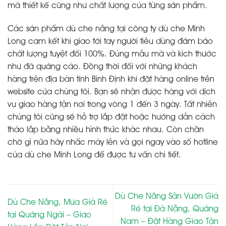
mã thiết kế cũng như chất lượng của từng sản phẩm.
Các sản phẩm dù che nắng tại công ty dù che Minh
Long cam kết khi giao tới tay người tiêu dùng đảm bảo
chất lượng tuyệt đối 100%. Đúng mẫu mã và kích thước
như đã quảng cáo. Đồng thời đối với những khách
hàng trên địa bàn tỉnh Bình Định khi đặt hàng online trên
website của chúng tôi. Bạn sẽ nhận được hàng với dịch
vụ giao hàng tận nơi trong vòng 1 đến 3 ngày. Tất nhiên
chúng tôi cũng sẽ hỗ trợ lắp đặt hoặc hướng dẫn cách
tháo lắp bằng nhiều hình thức khác nhau. Còn chần
chờ gì nữa hãy nhấc máy lên và gọi ngay vào số hotline
của dù che Minh Long để được tư vấn chi tiết.
Dù Che Nắng Sân Vườn Giá
Dù Che Nắng, Mưa Giá Rẻ
Rẻ tại Đà Nẵng, Quảng
tại Quảng Ngãi – Giao
Nam – Đặt Hàng Giao Tận