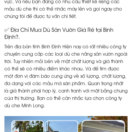
vực. Và nếu bạn đang có nhu cầu thiết kế riêng các
mẫu dù che thì có thể nhấc máy lên và gọi ngay cho
chúng tôi để được tư vấn chi tiết.
✅ Địa Chỉ Mua Dù Sân Vườn Giá Rẻ tại Bình
Định?.
Trên địa bàn tỉnh Bình Định Hiện nay có rất nhiều công ty
chuyên cung cấp các loại dù che nắng sân vườn ngoài
trời. Tuy nhiên mỗi bên về mặt chất lượng và giá thành
có thể sẽ có nhiều điểm khác nhau. Và để tìm được
một đơn vị đảm bảo cung ứng về số lượng, chất lượng,
đa dạng với các mẫu mã sản phẩm. Quan trọng nhất
là giá thành phải hợp lý, cạnh tranh với mặt bằng chung
của thị trường. Bạn có thể cân nhắc lựa chọn công ty
dù che Minh Long.