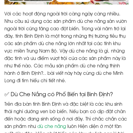
Với các hoạt động ngoài trời càng ngày càng nhiều.
Nhu cầu sử dụng các sản phẩm dù che nắng sân vườn
ngoài trời cũng tăng cao đột biến. Trong vài năm trở lại
đây, tỉnh Bình Định là một trong những thị trường tiêu thụ
các sản phẩm dù che nắng lớn nhất tại các tỉnh khu
vực miền Trung Nam Bộ. Vậy dù che nắng là gì, những
đặc tính và ưu điểm vượt trội của các sản phẩm này là
như thế nào. Các mẫu sản phẩm dù che nắng thịnh
hành ở Bình Định?.. bài viết này hãy cùng dù che Minh
Long đi tìm hiểu chi tiết nhé.
✅ Dù Che Nắng có Phổ Biến tại Bình Định?
Trên địa bàn tỉnh Bình Định và đặc biệt là các khu sinh
thái nghỉ dưỡng ven bờ biển. Nếu bạn có dịp đặt chân
đến hoặc đang sinh sống ở nơi đây. Thì chắc chắn các
sản phẩm như
dù che nắng
luôn Hiện diện ở một tần