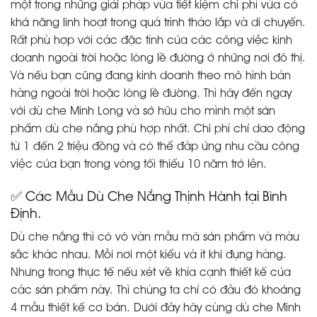
một trong những giải pháp vừa tiết kiệm chi phí vừa có
khả năng linh hoạt trong quá trình tháo lắp và di chuyển.
Rất phù hợp với các đặc tính của các công việc kinh
doanh ngoài trời hoặc lòng lề đường ở những nơi đô thị.
Và nếu bạn cũng đang kinh doanh theo mô hình bán
hàng ngoài trời hoặc lòng lề đường. Thì hãy đến ngay
với dù che Minh Long và sở hữu cho mình một sản
phẩm dù che nắng phù hợp nhất. Chi phí chỉ dao động
từ 1 đến 2 triệu đồng và có thể đáp ứng nhu cầu công
việc của bạn trong vòng tối thiểu 10 năm trở lên.
✅ Các Mẫu Dù Che Nắng Thịnh Hành tại Bình
Định.
Dù che nắng thì có vô vàn mẫu mã sản phẩm và màu
sắc khác nhau. Mỗi nơi một kiểu và ít khi đụng hàng.
Nhưng trong thực tế nếu xét về khía cạnh thiết kế của
các sản phẩm này. Thì chúng ta chỉ có đâu đó khoảng
4 mẫu thiết kế cơ bản. Dưới đây hãy cùng dù che Minh