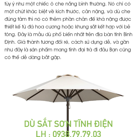
tùy ý như một chiếc ô che nắng bình thường. Nó chỉ có
một chút khác biệt về kích thước, cân nặng, và dù che
đúng tâm thì nó có thêm phần chân đế khá nặng được
thiết kế từ đá hoa cương hoặc khung sắt kết hợp với bê
tông. Đây là mẫu dù phổ biến nhất trên địa bàn tỉnh Bình
Định. Giá thành tương đối rẻ, cách sử dụng dễ, và gần
như đây là sản phẩm mang tính đại trà đi đâu Bạn cũng
có thể dễ dàng bắt gặp.