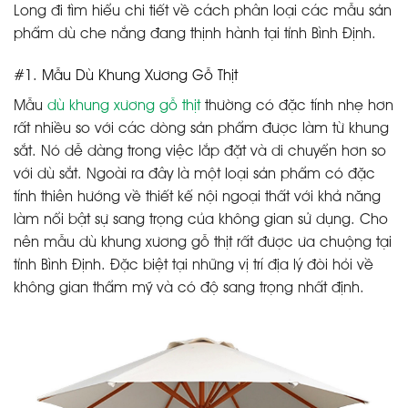
Long đi tìm hiểu chi tiết về cách phân loại các mẫu sản
phẩm dù che nắng đang thịnh hành tại tỉnh Bình Định.
#1. Mẫu Dù Khung Xương Gỗ Thịt
Mẫu
dù khung xương gỗ thịt
thường có đặc tính nhẹ hơn
rất nhiều so với các dòng sản phẩm được làm từ khung
sắt. Nó dễ dàng trong việc lắp đặt và di chuyển hơn so
với dù sắt. Ngoài ra đây là một loại sản phẩm có đặc
tính thiên hướng về thiết kế nội ngoại thất với khả năng
làm nổi bật sự sang trọng của không gian sử dụng. Cho
nên mẫu dù khung xương gỗ thịt rất được ưa chuộng tại
tỉnh Bình Định. Đặc biệt tại những vị trí địa lý đòi hỏi về
không gian thẩm mỹ và có độ sang trọng nhất định.