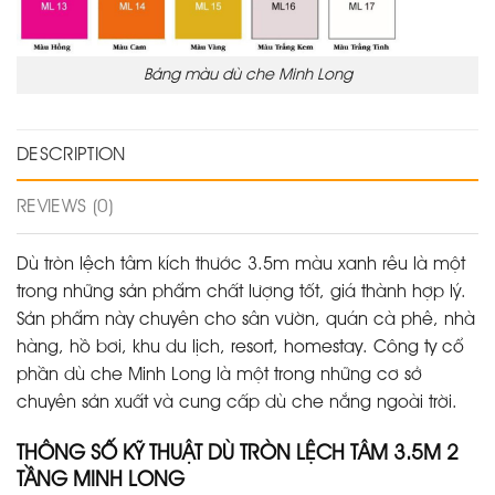
Bảng màu dù che Minh Long
DESCRIPTION
REVIEWS (0)
Dù tròn lệch tâm kích thước 3.5m màu xanh rêu là một
trong những sản phẩm chất lượng tốt, giá thành hợp lý.
Sản phẩm này chuyên cho sân vườn, quán cà phê, nhà
hàng, hồ bơi, khu du lịch, resort, homestay. Công ty cổ
phần dù che Minh Long là một trong những cơ sở
chuyên sản xuất và cung cấp dù che nắng ngoài trời.
THÔNG SỐ KỸ THUẬT DÙ TRÒN LỆCH TÂM 3.5M 2
TẦNG MINH LONG