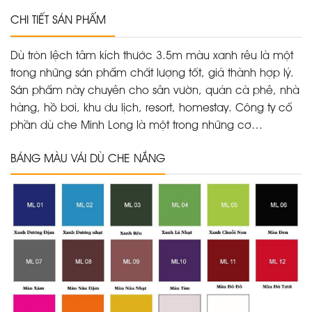
CHI TIẾT SẢN PHẨM
Dù tròn lệch tâm kích thước 3.5m màu xanh rêu là một
trong những sản phẩm chất lượng tốt, giá thành hợp lý.
Sản phẩm này chuyên cho sân vườn, quán cà phê, nhà
hàng, hồ bơi, khu du lịch, resort, homestay. Công ty cổ
phần dù che Minh Long là một trong những cơ…
BẢNG MÀU VẢI DÙ CHE NẮNG