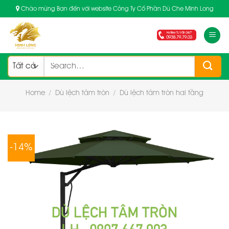
Skip
Chào mừng Bạn đến với website Công Ty Cổ Phần Dù Che Minh Long
to
content
Search
for:
Home
/
Dù lệch tâm tròn
/
Dù lệch tâm tròn hai tầng
-14%