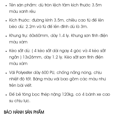
Tên sản phẩm: dù tròn lệch tâm kích thước 3.5m
màu xanh rêu
Kích thước: đường kính 3.5m, chiều cao từ đế lên
bèo dù: 2.2m và từ đế lên đỉnh dù là 3m.
Khung trụ: 60x60mm, dày 1.4 ly. Khung sơn tĩnh điện
màu xám
Kèo sắt dù: ( 4 kèo sắt dài ngay 4 góc và 4 kèo sắt
ngắn ) 13x26mm, dày 1.2 ly. Kèo sắt sơn tĩnh điện
màu xám
Vải Polyester dày 600 PU, chống nắng nóng, chịu
nhiệt độ tốt. Bảng màu vải bao gồm các màu như
trên bài viết.
Đế bê tông bọc thép nặng 120kg, có 4 bánh xe cao
su chịu lực.
BẢO HÀNH SẢN PHẨM